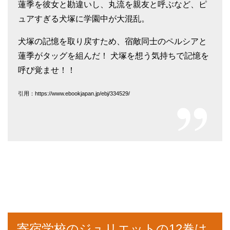
蓮季を彼女と勘違いし、丸流を親友と呼ぶなど、ピ
ュアすぎる犬塚に学園中が大混乱。
犬塚の記憶を取り戻すため、宿敵同士のペルシアと
蓮季がタッグを組んだ！ 犬塚を想う気持ちで記憶を
呼び覚ませ！！
引用：https://www.ebookjapan.jp/ebj/334529/
寄宿学校のジュリエットの12巻は