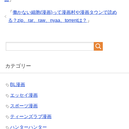
「
働かない細胞(漫画)って漫画村や漫画タウンで読め
る？zip、rar、raw、nyaa、torrentは？
」
カテゴリー
BL漫画
エッセイ漫画
スポーツ漫画
ティーンズラブ漫画
ハンターハンター