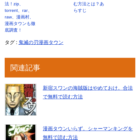
法！zip、
む方法とは？あ
torrent、rar、
らすじ
raw、漫画村、
漫画タウンも徹
底調査！
タグ :
鬼滅の刃漫画タウン
関連記事
新宿スワンの海賊版はやめておけ。合法
で無料で読む方法
漫画タウンいらず。シャーマンキングを
無料で読む方法