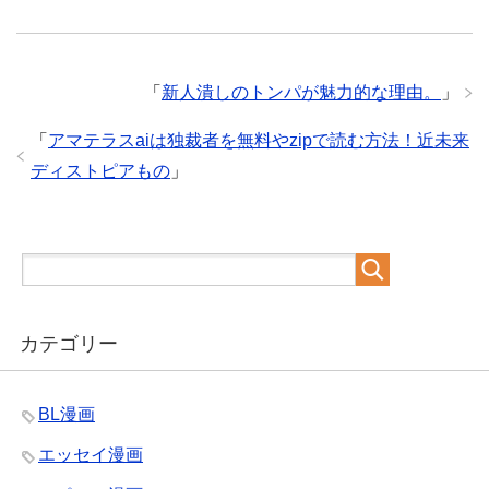
「
新人潰しのトンパが魅力的な理由。
」
「
アマテラスaiは独裁者を無料やzipで読む方法！近未来
ディストピアもの
」
カテゴリー
BL漫画
エッセイ漫画