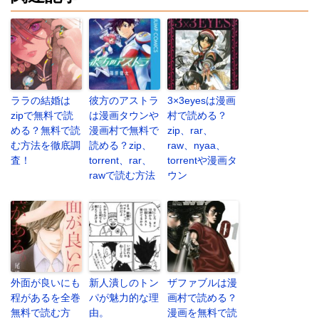
ララの結婚は
彼方のアストラ
3×3eyesは漫画
zipで無料で読
は漫画タウンや
村で読める？
める？無料で読
漫画村で無料で
zip、rar、
む方法を徹底調
読める？zip、
raw、nyaa、
査！
torrent、rar、
torrentや漫画タ
rawで読む方法
ウン
外面が良いにも
新人潰しのトン
ザファブルは漫
程があるを全巻
パが魅力的な理
画村で読める？
無料で読む方
由。
漫画を無料で読