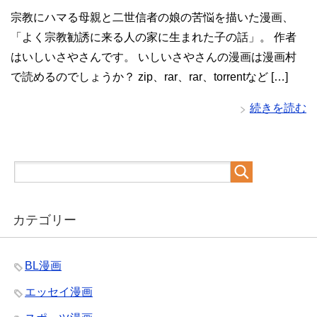
宗教にハマる母親と二世信者の娘の苦悩を描いた漫画、
「よく宗教勧誘に来る人の家に生まれた子の話」。 作者
はいしいさやさんです。 いしいさやさんの漫画は漫画村
で読めるのでしょうか？ zip、rar、rar、torrentなど […]
続きを読む
カテゴリー
BL漫画
エッセイ漫画