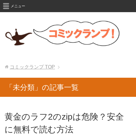
メニュー
コミックランプ
TOP
「未分類」の記事一覧
黄金のラフ2のzipは危険？安全
に無料で読む方法